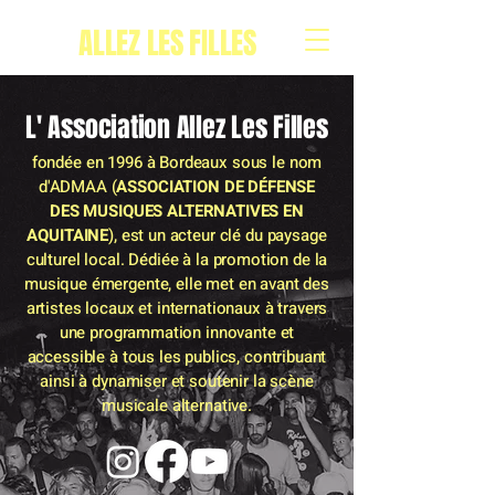
ALLEZ LES FILLES
L' Association Allez Les Filles
fondée en 1996 à Bordeaux sous le nom
d'ADMAA (
ASSOCIATION DE DÉFENSE
DES MUSIQUES ALTERNATIVES EN
AQUITAINE
), est un acteur clé du paysage
culturel local. Dédiée à la promotion de la
musique émergente, elle met en avant des
artistes locaux et internationaux à travers
une programmation innovante et
accessible à tous les publics, contribuant
ainsi à dynamiser et soutenir la scène
musicale alternative.