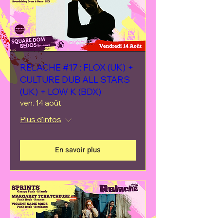
RELACHE #17 : FLOX (UK) +
CULTURE DUB ALL STARS
(UK) + LOW K (BDX)
ven. 14 août
Plus d'infos
En savoir plus