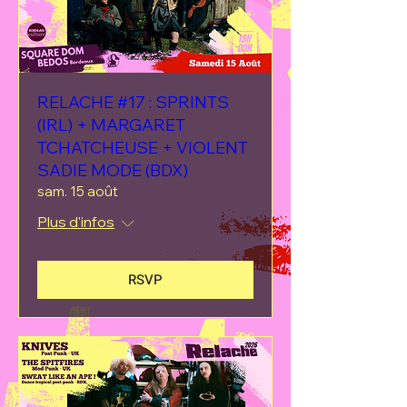
RELACHE #17 : SPRINTS
(IRL) + MARGARET
TCHATCHEUSE + VIOLENT
SADIE MODE (BDX)
sam. 15 août
Plus d'infos
RSVP