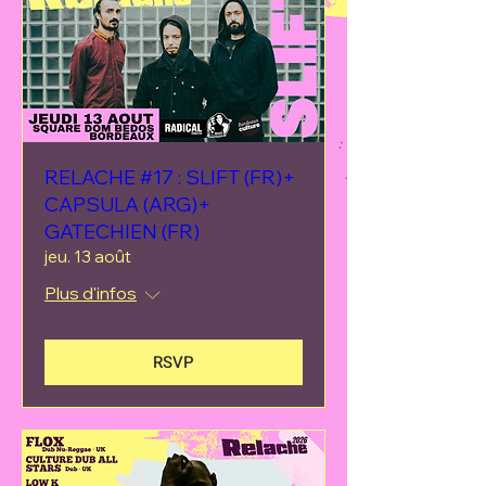
RELACHE #17 : SLIFT (FR)+
CAPSULA (ARG)+
GATECHIEN (FR)
jeu. 13 août
Plus d'infos
RSVP