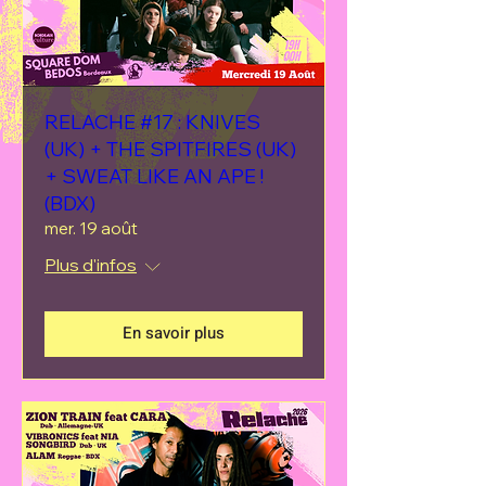
RELACHE #17 : KNIVES
(UK) + THE SPITFIRES (UK)
+ SWEAT LIKE AN APE !
(BDX)
mer. 19 août
Plus d'infos
En savoir plus