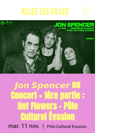
ALLEZ LES FILLES
𝙅𝙤𝙣 𝙎𝙥𝙚𝙣𝙘𝙚𝙧 en
Concert + 1ère partie :
Hot Flowers – Pôle
Culturel Évasion
mar. 11 nov.
  |  
Pôle Culturel Evasion