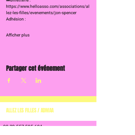
🎟️Billetterie : 
https://www.helloasso.com/associations/al
lez-les-filles/evenements/jon-spencer
Adhésion :
Afficher plus
Partager cet événement
ALLEZ LES FILLES / ADMAA
(ASSOCIATION DE
DÉFENSE DES MUSIQUES ALTERNATIVES EN AQUITAINE)
00 33 557 595 694
Allezlesfilles@gmail.com