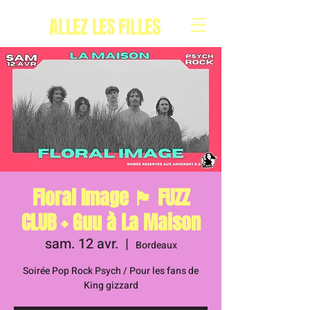
ALLEZ LES FILLES
Floral Image 🏴󠁧󠁢󠁥󠁮󠁧󠁿 FUZZ
CLUB + Guu à La Maison
sam. 12 avr.
  |  
Bordeaux
Soirée Pop Rock Psych / Pour les fans de
King gizzard