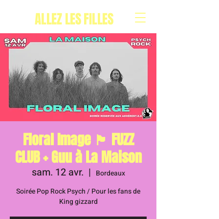
ALLEZ LES FILLES
Floral Image 🏴󠁧󠁢󠁥󠁮󠁧󠁿 FUZZ
CLUB + Guu à La Maison
sam. 12 avr.
  |  
Bordeaux
Soirée Pop Rock Psych / Pour les fans de
King gizzard