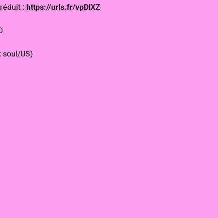
éduit : 
https://urls.fr/vpDlXZ
0
 soul/US)