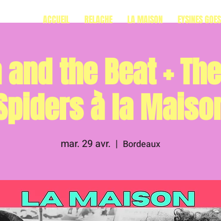
ACCUEIL
RELACHE
LA MAISON
EYSINES GOE
 and the Beat + The
Spiders à la Maiso
mar. 29 avr.
  |  
Bordeaux