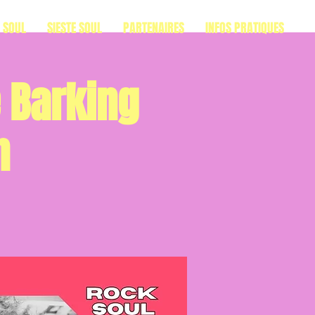
S SOUL
SIESTE SOUL
PARTENAIRES
INFOS PRATIQUES
 Barking
n