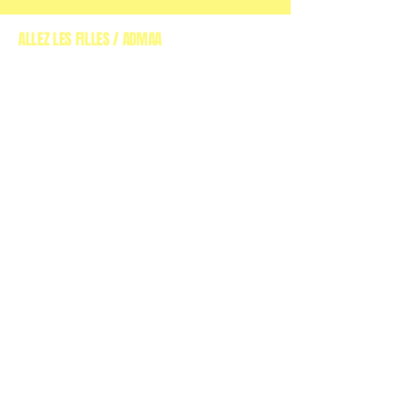
ALLEZ LES FILLES / ADMAA
(ASSOCIATION DE
DÉFENSE DES MUSIQUES ALTERNATIVES EN AQUITAINE)
00 33 557 595 694
Allezlesfilles@gmail.com
9 Rue Teulère, 33000
Bordeaux, France