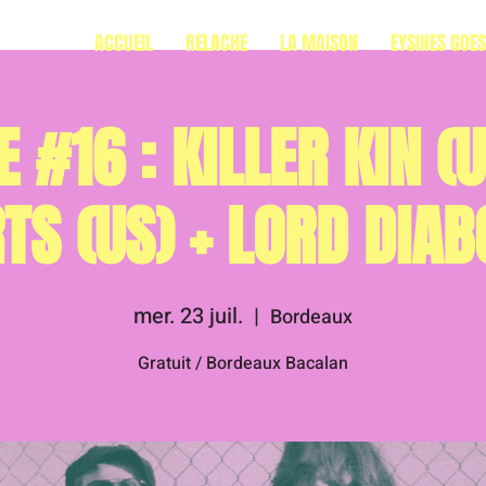
ACCUEIL
RELACHE
LA MAISON
EYSINES GOE
 #16 : KILLER KIN (U
TS (US) + LORD DIAB
mer. 23 juil.
  |  
Bordeaux
Gratuit / Bordeaux Bacalan