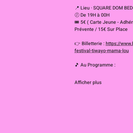
📍 Lieu · SQUARE DOM BEDO
🕖 De 19H à 00H
🎟 5€ ( Carte Jeune - Adhé
Prévente / 15€ Sur Place
👉 Billetterie : 
https://www.
festival-tiwayo-mama-lou
🎵 Au Programme :
Afficher plus