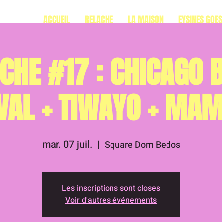
ACCUEIL
RELACHE
LA MAISON
EYSINES GOE
CHE #17 : CHICAGO 
VAL + TIWAYO + MA
mar. 07 juil.
  |  
Square Dom Bedos
Les inscriptions sont closes
Voir d'autres événements