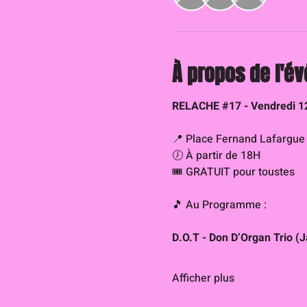
À propos de l'é
RELACHE 
#17
 - Vendredi 1
📍 Place Fernand Lafargue
🕖 À partir de 18H
🎟 GRATUIT pour toustes
🎵 Au Programme :
D.O.T - Don D’Organ Trio (
Afficher plus