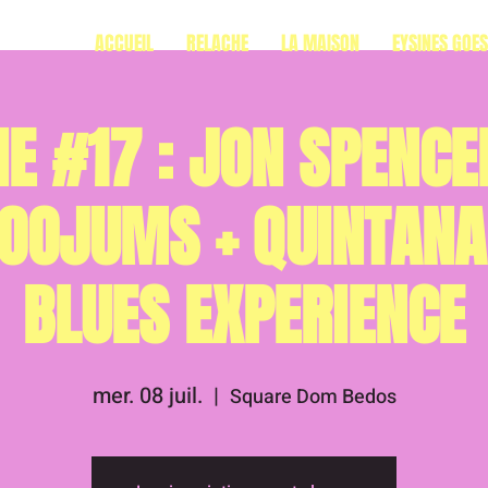
ACCUEIL
RELACHE
LA MAISON
EYSINES GOE
E #17 : JON SPENCER
BOOJUMS + QUINTANA
BLUES EXPERIENCE
mer. 08 juil.
  |  
Square Dom Bedos