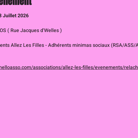
vénement
8 Juillet 2026
S ( Rue Jacques d'Welles )
rents Allez Les Filles - Adhérents minimas sociaux (RSA/ASS
helloasso.com/associations/allez-les-filles/evenements/relac