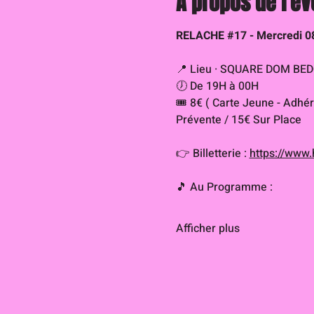
À propos de l'é
RELACHE 
#17
 - Mercredi 0
📍 Lieu · SQUARE DOM BEDO
🕖 De 19H à 00H
🎟 8€ ( Carte Jeune - Adhé
Prévente / 15€ Sur Place
👉 Billetterie : 
https://www.
🎵 Au Programme :
Afficher plus