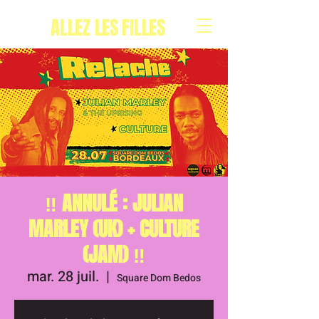
ALLEZ LES FILLES
‼️ ANNULÉ : JULIAN
MARLEY (UK) + CULTURE
(JAM) ‼️
mar. 28 juil.
  |  
Square Dom Bedos