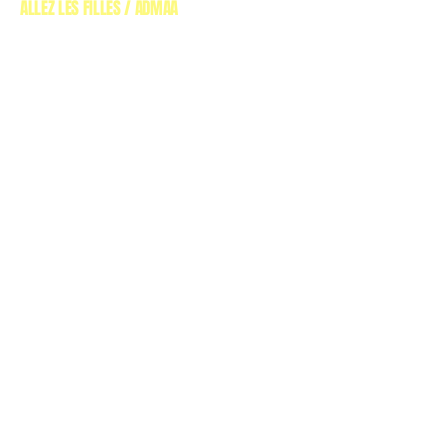
ALLEZ LES FILLES / ADMAA
(ASSOCIATION DE
DÉFENSE DES MUSIQUES ALTERNATIVES EN AQUITAINE)
00 33 557 595 694
Allezlesfilles@gmail.com
9 Rue Teulère, 33000
Bordeaux, France