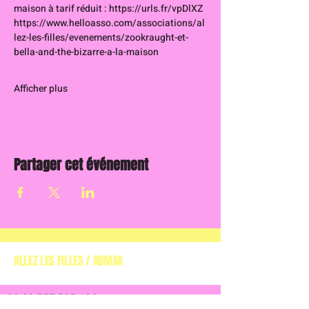
maison à tarif réduit : 
https://urls.fr/vpDlXZ
https://www.helloasso.com/associations/al
lez-les-filles/evenements/zookraught-et-
bella-and-the-bizarre-a-la-maison
Afficher plus
Partager cet événement
ALLEZ LES FILLES / ADMAA
(ASSOCIATION DE
DÉFENSE DES MUSIQUES ALTERNATIVES EN AQUITAINE)
00 33 557 595 694