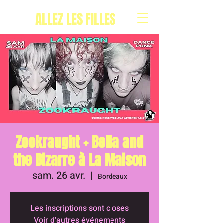
ALLEZ LES FILLES
Zookraught + Bella and
the Bizarre à La Maison
sam. 26 avr.
  |  
Bordeaux
Les inscriptions sont closes
Voir d'autres événements